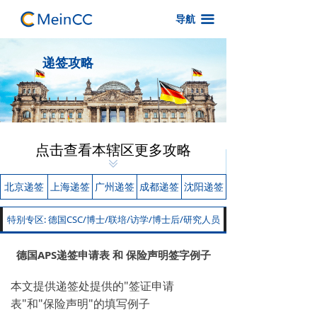
首页
끀
导航
保险产品总览
递签攻略
常见问题
递签攻略
联系我们
点击查看本辖区更多攻略
ꅂ
北京递签
上海递签
广州递签
成都递签
沈阳递签
特别专区: 德国CSC/博士/联培/访学/博士后/研究人员
德国APS递签申请表 和 保险声明签字例子
本文提供递签处提供的"签证申请
表"和"保险声明"的填写例子