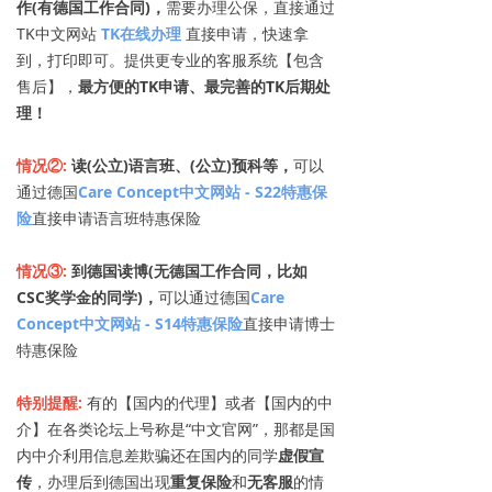
作(有德国工作合同)，
需要办理公保，直接通过
TK中文网站
TK在线办理
直接申请，快速拿
到，打印即可。提供更专业的客服系统【包含
售后】，
最方便的TK申请、最完善的TK后期处
理！
情况②:
读(公立)语言班、(公立)预科等，
可以
通过德国
Care Concept中文网站 - S22特惠保
险
直接申请语言班特惠保险
情况③:
到
德国读博(无德国工作合同，比如
CSC奖学金的同学)，
可以通过德国
Care
Concept中文网站 - S14特惠保险
直接申请博士
特惠保险
特别提醒:
有的【国内的代理】或者【国内的中
介】在各类论坛上号称是“中文官网”，那都是国
内中介利用信息差欺骗还在国内的同学
虚假宣
传
，办理后到德国出现
重复保险
和
无客服
的情